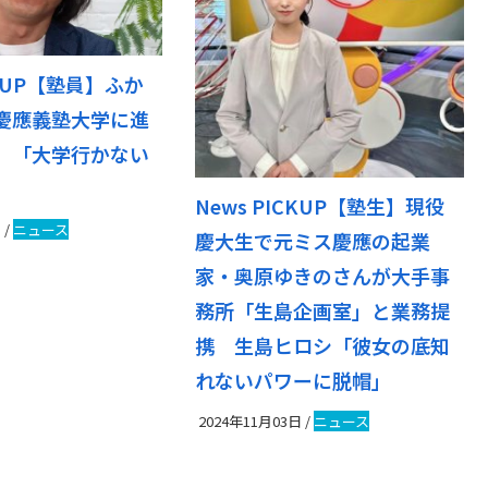
CKUP【塾員】ふか
慶應義塾大学に進
 「大学行かない
News PICKUP【塾生】現役
日
/
ニュース
慶大生で元ミス慶應の起業
家・奥原ゆきのさんが大手事
務所「生島企画室」と業務提
携 生島ヒロシ「彼女の底知
れないパワーに脱帽」
2024年11月03日
/
ニュース