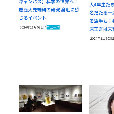
キャンパス】科学の世界へ！
大4年生た
慶應大先端研の研究 身近に感
名だたる一
じるイベント
る選手も！
2024年11月03日
/
ニュース
原正吾は未
2024年11月03