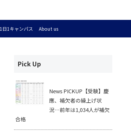
1日1キャンパス
About us
Pick Up
News PICKUP【受験】慶
應、補欠者の繰上げ状
況…前年は1,034人が補欠
合格