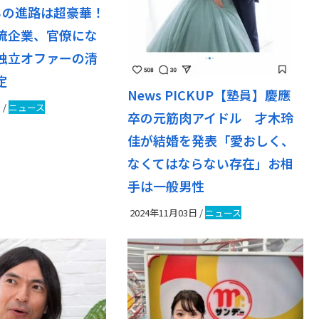
ちの進路は超豪華！
流企業、官僚にな
独立オファーの清
定
News PICKUP【塾員】慶應
日
/
ニュース
卒の元筋肉アイドル 才木玲
佳が結婚を発表「愛おしく、
なくてはならない存在」お相
手は一般男性
2024年11月03日
/
ニュース