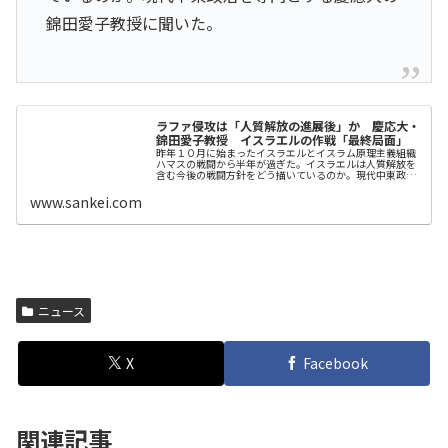
錦田愛子教授に聞いた。
ラファ侵攻は「人質解放の進展後」か 慶応大・
錦田愛子教授 イスラエルの作戦「最終局面」
昨年１０月に始まったイスラエルとイスラム原理主義組織
ハマスの戦闘から半年が過ぎた。イスラエルは人質解放を
含む今後の戦闘方針をどう描いているのか。現代中東政治
を…
www.sankei.com
ニュース
X
Facebook
関連記事