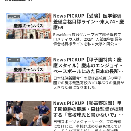
News PICKUP【受験】医学部偏
ニュース
差値合格目標ライン…東大74・慶
應69
ReseMom.駿台グループ医学部予備校プ
ロメディカスは、2023年入試医学部偏差
値合格目標ラインを私立大学と国公立大
学別で公表した。2023年7月7日時点で、
国公立大は東大（理三／前期／5教科）
74、私立大は慶大（医-医／3教科）69が
News PICKUP【甲子園特集：慶
ニュース
も...
應スタイル】慶応のエンジョイ・
ベースボールにみた日本の長所の
復活
日本経済新聞今年の夏は高校野球の甲子
園での慶応義塾高校の107年ぶりの優勝が
大きな話題になりました。
News PICKUP【塾高野球部】甲
ニュース
子園優勝の慶應・森林監督が提唱
する「高校球児と書かないで」／
自身を異端と称し発信続ける
日刊スポーツメジャーリーグ、プロ野球
に負けじと、高校野球の話題も増えてい
く。そんな球春を前に、私たち報道陣に