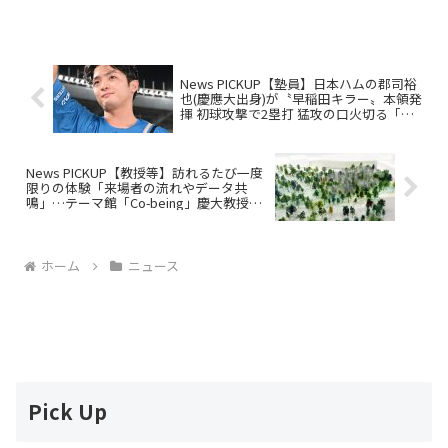
育成フォーラムが行われました。
News PICKUP【塾員】日本ハムの郡司裕
也(慶應大出身)が〝早稲田キラー〟本領発
揮 初球攻撃で2塁打 猛攻の口火切る「こ
れからもスタメンで見たいです!!」
News PICKUP【教授等】訪れるたび一度
限りの体験「来場者の流れやデータ共
鳴」…テーマ館「Co-being」慶大教授・
宮田裕章さん（大阪・関西万博）
ホーム
ニュース
Pick Up