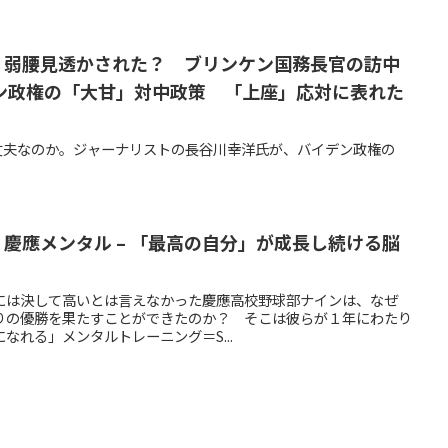
【塾員】弱腰見透かされた？ ブリンケン国務長官の訪中
ン政権の「大甘」対中政策 「上座」応対に表れた
は大丈夫なのか。ジャーナリストの長谷川幸洋氏が、バイデン政権の
書籍】慶應メンタル – 「最高の自分」が成長し続ける脳
的には決して高いとは言えなかった慶應高校野球部ナインは、なぜ
年ぶりの優勝を果たすことができたのか？ そこは彼らが１年にわたり
なれる」メンタルトレーニング＝S...