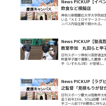
News PICKUP
ニュース
飲食など模擬店
神奈川新聞慶応大学大学院経
いる「ＫＥＩＯサマースクー
ンパス内協生館で開かれる。
News PICKUP
ニュース
教室参加 丸田らと甲
日刊スポーツ神奈川高野連主
昨夏甲子園で優勝した慶應・
手（いずれも3年）が登場し
News PICKUP【
ニュース
之監督「見積もりが甘
日刊スポーツ慶大は宿敵早大相
追う前半23分、SO山田響（
手ゴール前でFW勝負に持ち込み