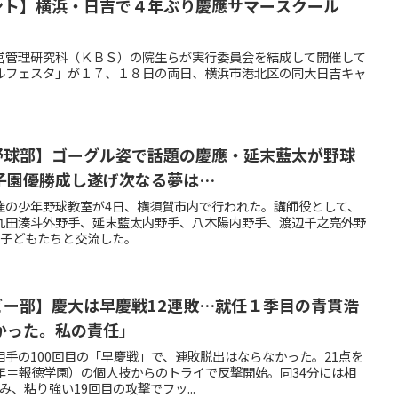
【イベント】横浜・日吉で４年ぶり慶應サマースクール
営管理研究科（ＫＢＳ）の院生らが実行委員会を結成して開催して
ルフェスタ」が１７、１８日の両日、横浜市港北区の同大日吉キャ
【塾高野球部】ゴーグル姿で話題の慶應・延末藍太が野球
子園優勝成し遂げ次なる夢は…
催の少年野球教室が4日、横須賀市内で行われた。講師役として、
丸田湊斗外野手、延末藍太内野手、八木陽内野手、渡辺千之亮外野
、子どもたちと交流した。
ラグビー部】慶大は早慶戦12連敗…就任１季目の青貫浩
かった。私の責任」
手の100回目の「早慶戦」で、連敗脱出はならなかった。21点を
4年＝報徳学園）の個人技からのトライで反撃開始。同34分には相
、粘り強い19回目の攻撃でフッ...