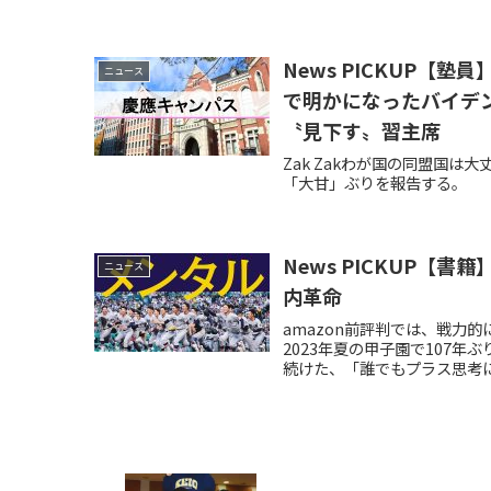
News PICKUP
ニュース
で明かになったバイデ
〝見下す〟習主席
Zak Zakわが国の同盟国
「大甘」ぶりを報告する。
News PICKUP【
ニュース
内革命
amazon前評判では、戦力
2023年夏の甲子園で107
続けた、「誰でもプラス思考に