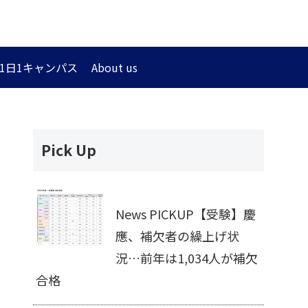
1日1キャンパス
About us
Pick Up
News PICKUP【受験】慶
應、補欠者の繰上げ状
況…前年は1,034人が補欠
合格