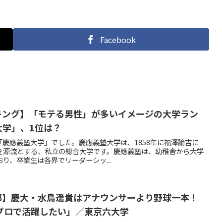
Facebook
【ランキング】「モテる男性」が多いイメージの大学ラン
大学」、1位は？
位は「慶應義塾大学」でした。慶應義塾大学は、1858年に福澤諭吉に
を源流とする、私立の総合大学です。慶應義塾は、幼稚舎から大学
り、卒業生は各界でリーダーシッ...
【野球部】慶大・水鳥遥貴はアナウンサーより野球一本！
プロで活躍したい」／東京六大学