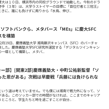
慶大は１０日、横浜市内の同校グラウンドで始動した。今秋のドラ
野手（３年）は、大学ラストイヤーの目標に「首位打者と三冠王」
きに、誰にも負けずに周りから『水鳥、伸び...
SFC】ソフトバンクら、メタバース「MEs」に慶大SFC
スを構築
は12月19日、慶應義塾大学 湘南藤沢キャンパス（SFC）のバーチャ
表した。慶應義塾大学SFC研究所運営する「デジタルツインキャン
一環として構築し、メタバ...
ソッカー部】[関東2部]慶應義塾大・中町公祐新監督「ソ
った恩がある」次戦は早慶戦「兵藤には負けられな
という道は考えていません。でも僕には湘南で戦力外になって、ソ
がある。このソッカー部での時間がなければ、ここまでのキャリア
ところと、学生たちと時を過ごすことが自分...