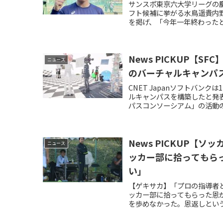
サンスポ東京六大学リーグの
フト候補に挙がる水鳥遥貴内
を掲げ、「今年一年終わったと
News PICKUP【
ニュース
のバーチャルキャンパ
CNET Japanソフトバンク
ルキャンパスを構築したと発
パスコンソーシアム」の活動の
News PICKUP【
ニュース
ッカー部に拾ってもら
い」
【ゲキサカ】「プロの指導者
ッカー部に拾ってもらった恩
を歩めなかった。恩返しという