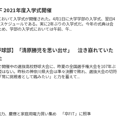
 2021年度入学式開催
スにおいて入学式が開催された。4月1日に大学学部の入学式、翌日4
うスケジュールである。実に2年ぶりの入学式だ。今年の式典は会
め、学部の入学式においては午前、午...
【塾高野球部】「清原勝児を思い出せ」 泣き崩れていた
た
で開催中の選抜高校野球大会に、昨夏の全国選手権大会を107年ぶ
姿はない。昨秋の神奈川県大会は準々決勝で敗れ、選抜大会の切符
常に挑戦者として臨みたい」と力を蓄えて...
東京電力、慶應と家庭用電力買い集め 「卒FIT」に照準