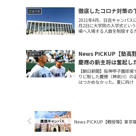
徹底したコロナ対策の下
ニュース
2021年4月、日吉キャンパ
月2日に大学院の入学式とい
場へ入場する人数を制限するた
News PICKUP
ニュース
慶應の新主将は奮起し
【朝日新聞】阪神甲子園球場
りに制した慶應（神奈川）の
はつかめなかった。夏に向け「
News PICKUP【教授等】