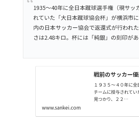
1935～40年に全日本蹴球選手権（現サ
れていた「大日本蹴球協会杯」が横浜市に
内の日本サッカー協会で返還式が行われた
さは2.48キロ。杯には「純銀」の刻印が
戦前のサッカー優
１９３５～４０年に全
チームに授与されてい
見つかり、２２…
www.sankei.com