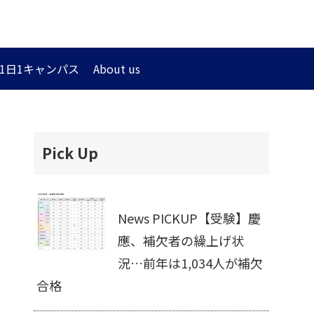
1日1キャンパス
About us
Pick Up
News PICKUP【受験】慶
應、補欠者の繰上げ状
況…前年は1,034人が補欠
合格