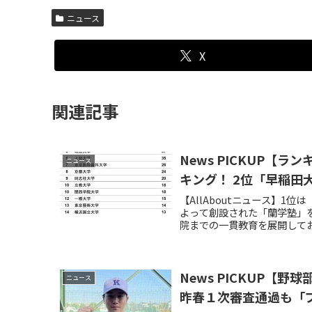
ニュース
X
関連記事
News PICKUP
ニュース
キング！ 2位「早稲田
【AllAboutニュース】1
よって創設された「蘭学塾」
院までの一貫教育を展開してお
News PICKUP
ニュース
昨春１次審査通過も「