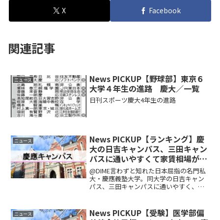
X
Facebook
関連記事
News PICKUP【野球部】東京６
ニュース
大学４年生の進路 慶大／一覧
日刊スポーツ慶大4年生の進路
News PICKUP【ランキング】慶
ニュース
大の日吉キャンパス、三田キャン
パスに通いやすくて家賃相場が安
い駅ランキング
@DIME言わずと知れた日本屈指の名門私
大・慶應義塾大学。同大学の日吉キャン
パス、三田キャンパスに通いやすく、家
賃相場が安い駅というと、いったいどこ
になるのだろうか？ リクルートが運営
するニュースサイト「SUUMOジャーナ
News PICKUP【受験】医学部偏
ニュース
ル」はこのほど、日...