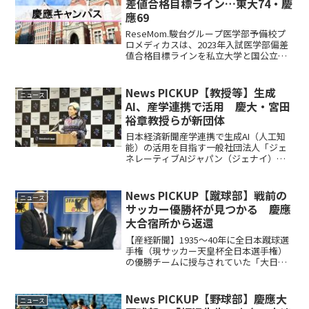
差値合格目標ライン…東大74・慶
應69
ReseMom.駿台グループ医学部予備校プ
ロメディカスは、2023年入試医学部偏差
値合格目標ラインを私立大学と国公立大
学別で公表した。2023年7月7日時点で、
国公立大は東大（理三／前期／5教科）
74、私立大は慶大（医-医／3教科）69が
News PICKUP【教授等】生成
ニュース
も...
AI、産学連携で活用 慶大・宮田
裕章教授らが新団体
日本経済新聞産学連携で生成AI（人工知
能）の活用を目指す一般社団法人「ジェ
ネレーティブAIジャパン（ジェナイ）」
が17日、発足した。代表理事を慶應義塾
大学・宮田裕章教授が務めるほか、
IT（情報技術）企業や経済、学術界の有
News PICKUP【蹴球部】戦前の
ニュース
識者が理事として参加...
サッカー優勝杯が見つかる 慶應
大合宿所から返還
【産経新聞】1935～40年に全日本蹴球選
手権（現サッカー天皇杯全日本選手権）
の優勝チームに授与されていた「大日本
蹴球協会杯」が横浜市にある慶應大の合
宿所で見つかり、22日に東京都内の日本
サッカー協会で返還式が行われた。台座
News PICKUP【野球部】慶應大
ニュース
を含めて高さ21...