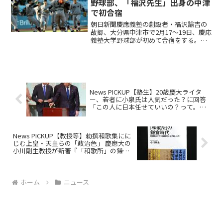
野球部、「福沢先生」出身の中津
で初合宿
朝日新聞慶應義塾の創設者・福沢諭吉の
故郷、大分県中津市で2月17～19日、慶応
義塾大学野球部が初めて合宿をする。市
内のダイハツ九州スタジアムで市教育委
員会と市スポーツ協会が主催し、小中学
生を対象にした野球教室も予定してい
る。
News PICKUP【塾生】20歳慶大ライタ
ー、若者に小泉氏は人気だった？に回答
「この人に日本任せていいの？って。ネ
タ枠の人」
News PICKUP【教授等】勅撰和歌集にに
じむ上皇・天皇らの「政治色」 慶應大の
小川剛生教授が新著『「和歌所」の鎌倉
時代』で考察
ホーム
ニュース