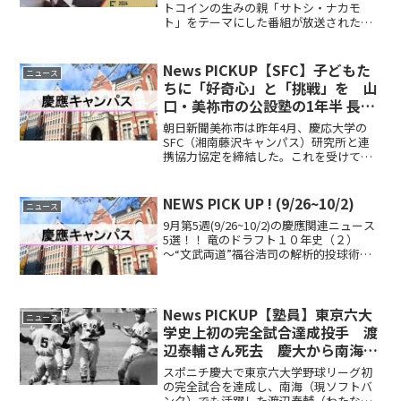
特集〉
トコインの生みの親「サトシ・ナカモ
ト」をテーマにした番組が放送された。
企画段階から関わり、出演シーンが番組
の流れをナビゲートするような役割を担
ったのが慶應義塾大学経済学部教授の坂
News PICKUP【SFC】子どもた
ニュース
井豊貴氏...
ちに「好奇心」と「挑戦」を 山
口・美祢市の公設塾の1年半 長谷
部葉子・環境情報学部准教授、
朝日新聞美祢市は昨年4月、慶応大学の
SFC塾生
SFC（湘南藤沢キャンパス）研究所と連
携協力協定を締結した。これを受けて、
慶応大生が市内の小中学校に出向いてワ
ークショップを実施する「出張mineto」
も行っている。公設塾に通っていない生
NEWS PICK UP ! (9/26~10/2)
ニュース
徒たちにも取り組...
9月第5週(9/26~10/2)の慶應関連ニュース
5選！！ 竜のドラフト１０年史（２）
～“文武両道”福谷浩司の解析的投球術・
２０１２年 (hicbc.com) コロナ禍で「望
まない孤独」が増加、対策は待ったな
し 新首相に「予防的な政策」期待...
News PICKUP【塾員】東京六大
ニュース
学史上初の完全試合達成投手 渡
辺泰輔さん死去 慶大から南海に
進みプロでも54勝
スポニチ慶大で東京六大学野球リーグ初
の完全試合を達成し、南海（現ソフトバ
ンク）でも活躍した渡辺泰輔（わたな