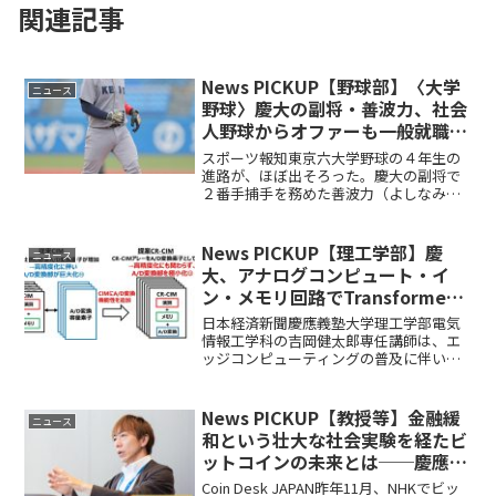
関連記事
News PICKUP【野球部】〈大学
ニュース
野球〉慶大の副将・善波力、社会
人野球からオファーも一般就職を
決めた理由「新しい人生のスター
スポーツ報知東京六大学野球の４年生の
トを」
進路が、ほぼ出そろった。慶大の副将で
２番手捕手を務めた善波力（よしなみ・
つとむ）はユニホームに別れを告げ、サ
ントリーホールディングスに一般就職す
ることになった。父は１９年まで明大監
News PICKUP【理工学部】慶
ニュース
督として９度のリーグ戦Ｖ...
大、アナログコンピュート・イ
ン・メモリ回路でTransformer
とCNNのハイブリッド処理を実現
日本経済新聞慶應義塾大学理工学部電気
情報工学科の吉岡健太郎専任講師は、エ
ッジコンピューティングの普及に伴い、
より身近なデバイスへの人工知能（AI）
応用を促進するため、深層ニューラルネ
ットワーク（DNN）、特にTransformer
News PICKUP【教授等】金融緩
ニュース
処理の高効...
和という壮大な社会実験を経たビ
ットコインの未来とは──慶應義
塾大学 坂井豊貴教授〈2024年始
Coin Desk JAPAN昨年11月、NHKでビッ