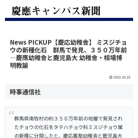
News PICKUP【慶応幼稚舎】 ミスジチョ
ウの新種化石 群馬で発見、３５０万年前
―慶應幼稚舎と鹿児島大 幼稚舎・相場博
明教諭
2023.10.19
時事通信社
群馬県南牧村の約３５０万年前の地層で発見され
たチョウの化石をタテハチョウ科ミスジチョウ属
の新種に分類したと、慶応義塾幼稚舎と鹿児島大