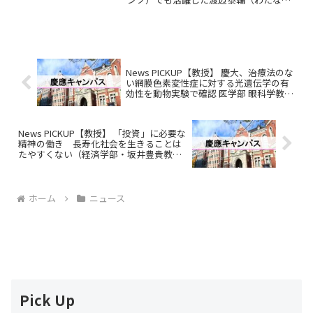
べ・たいすけ）さんが20日午前3時53分、
敗血症性ショックのため福岡県飯塚市の
病院で死去した。81歳。福岡県出身。葬
儀・告別式は21日...
News PICKUP【教授】 慶大、治療法のな
い網膜色素変性症に対する光遺伝学の有
効性を動物実験で確認 医学部 眼科学教室
の栗原俊英准教授ら
News PICKUP【教授】 「投資」に必要な
精神の働き 長寿化社会を生きることは
たやすくない（経済学部・坂井豊貴教
授）
ホーム
ニュース
Pick Up