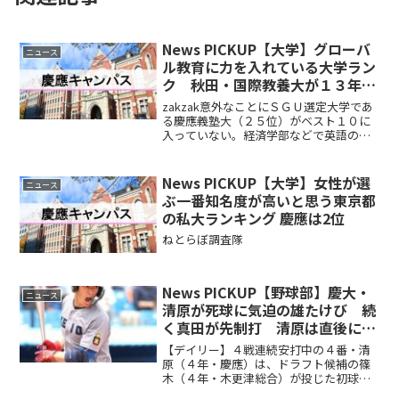
News PICKUP【大学】グローバ
ニュース
ル教育に力を入れている大学ラン
ク 秋田・国際教養大が１３年連
続首位 ＳＧＵ選定の慶大、ラン
zakzak意外なことにＳＧＵ選定大学であ
ク外の意外
る慶應義塾大（２５位）がベスト１０に
入っていない。経済学部などで英語のみ
で学位取得が可能なプログラムを持つな
ど、ＳＧＵらしい教育を展開する大学だ
が、高校教諭には届いていないのだろう
News PICKUP【大学】女性が選
ニュース
か。ランキング中の...
ぶ一番知名度が高いと思う東京都
の私大ランキング 慶應は2位
ねとらぼ調査隊
News PICKUP【野球部】慶大・
ニュース
清原が死球に気迫の雄たけび 続
く真田が先制打 清原は直後に好
守でチームを鼓舞
【デイリー】４戦連続安打中の４番・清
原（４年・慶應）は、ドラフト候補の篠
木（４年・木更津総合）が投じた初球が
背中に当たる死球。この日チーム３死球