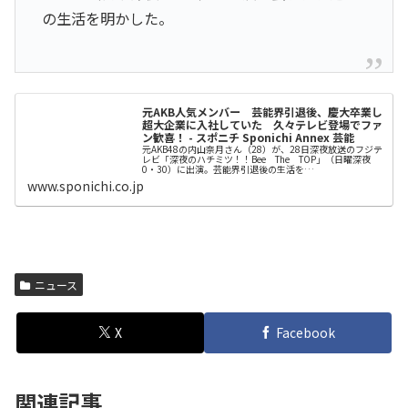
の生活を明かした。
元AKB人気メンバー 芸能界引退後、慶大卒業し
超大企業に入社していた 久々テレビ登場でファ
ン歓喜！ - スポニチ Sponichi Annex 芸能
元AKB48の内山奈月さん（28）が、28日深夜放送のフジテ
レビ「深夜のハチミツ！！Bee The TOP」（日曜深夜
0・30）に出演。芸能界引退後の生活を…
www.sponichi.co.jp
ニュース
X
Facebook
関連記事