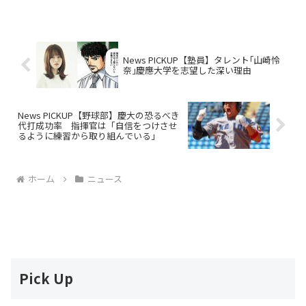
ついて解説します。東大に合格したにも
かかわらず、早慶の入試で足元をすくわ
れる――。優...
News PICKUP【塾員】タレント｢山崎怜
奈｣慶應大学を志望した深い理由
News PICKUP【野球部】慶大の恐るべき
代打成功率 指揮官は「自信をつけさせ
るように練習から取り組んでいる」
ホーム
ニュース
Pick Up