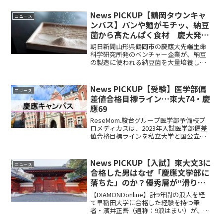
目に清原は気迫の雄たけびを挙げた。
【関連記事】日刊スポーツ慶大・清原正
News PICKUP【鶴岡タウンキャ
ニュース
吾ほえた！死球受け「ウオー...
ンパス】パンや麺がモチッ、納豆
菌から高たんぱく食材 慶大発ベ
ンチャー開発
朝日新聞山形県鶴岡市の慶應大先端生命
科学研究所発のベンチャー企業が、納豆
の製造に使われる納豆菌を大量培養して
粉末にした新食材を開発した。パンや麺
類に練り込むと、モチッとした食感やコ
クを実現。たんぱく質も多く摂取できる
News PICKUP【受験】医学部偏
ニュース
という。今年中に大手製パ...
差値合格目標ライン…東大74・慶
應69
ReseMom.駿台グループ医学部予備校プ
ロメディカスは、2023年入試医学部偏差
値合格目標ラインを私立大学と国公立大
学別で公表した。2023年7月7日時点で、
国公立大は東大（理三／前期／5教科）
74、私立大は慶大（医-医／3教科）69が
News PICKUP【入試】東大文3に
ニュース
も...
合格した男はなぜ「慶應文学部に
落ちた」のか？優秀層が“滑り止
め受験”でやらかす理由
【DIAMONDonline】計9年間の浪人を経
て早稲田大学に合格した経験を持つ筆
者・濱井正吾（通称：9浪はまい）が、大
学入試における「不思議な併願結果」に