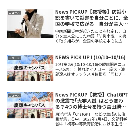
港）は、同社の3番目となる投資ファンド
のKII3号インパクト投資事業有限責任組合
（通称、KII3号インパクトファンド）のフ
News PICKUP【教授等】防災小
ニュース
ァ...
説を書いて災害を自分ごとに、全
国の学校で広がる 自分が主人公
の物語をつづり災害への備え
中國新聞災害が起きたことを想定し、自
分を主人公にした物語「防災小説」を書
く取り組みが、全国の学校を中心に広が
っている。その時、周囲にどんな被害が
あって、自分は何を考え、どう動くか
―。具体的に想像して文章にすることで
NEWS PICK UP ! (10/10~10/16)
ニュース
その災害を自分事として捉え...
10月第2週(10/10~10/16)の慶應関連ニュ
ース5選！！ 憧れはイチロー 慶大・渡
部遼人はオリックス４位指名「同じチー
ムに入れることを誇りに」／ドラフト -
サンスポ (sanspo.com) 準硬式野球部／東
京六大学準硬式野球秋季...
News PICKUP【教授】ChatGPT
ニュース
の激震で｢大学入試｣はどう変わ
る？4つの博士号を持つ冨田勝が
今思うこと 生成AIの普及で問われ
東洋経済「ChatGPT」などの生成AIに注
る｢人間としての価値｣
目が集まる中、2023年7月4日、文部科学
省は「初等中等教育段階における生成 AI
の利用に関する暫定的なガイドライン」
を公表した。人工知能（以下、AI）の進