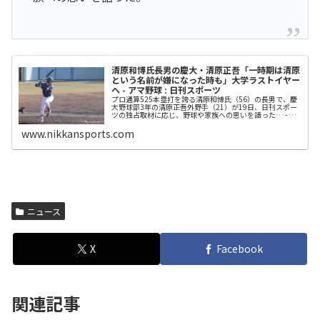
清原和博氏長男の慶大・清原正吾「一時期は清原
という名前が嫌になった時も」大学ラストイヤー
へ - アマ野球 : 日刊スポーツ
プロ通算525本塁打を誇る清原和博氏（56）の長男で、慶
大野球部3年の清原正吾外野手（21）が19日、日刊スポー
ツの独占取材に応じ、野球や家族への思いを語った… - 日
刊スポーツ新聞社のニュースサイト、ニッカンスポーツ・
コム（nikkans...
www.nikkansports.com
ニュース
X
Facebook
関連記事