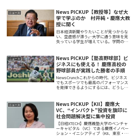
News PICKUP【教授等】なぜ大
ニュース
学で学ぶのか 村井純・慶應大教
授に聞く
日本経済新聞やりたいことが見つからな
い、空虚感が漂う――。大学に通う意味を見
失っている学生が増えている。学問の府
である大学が就職予備校化しているとの
指摘も絶えない。ボーダーレスに学べる
デジタル時代に、大学で学ぶとはどうい
News PICKUP【塾高野球部】ビ
ニュース
うことか。国内でイン...
ジネスにも使える！ 慶應高校の
野球部員が実践した勝者の手順
NewsCrunchこれからの時代、ビジネス
でもスポーツでも最高のパフォーマンス
を発揮できるようにするには、どうした
らいいのでしょうか？ 戦力的には決し
て高いとは言えなかった慶應高校野球部
ナインが、2023年夏の甲子園で実践した
News PICKUP【KII】慶應大
ニュース
「脳を上手に...
VC、“インパクト”投資を旗印に
社会問題解決型に集中投資
【日経XTECH】慶應義塾大学のベンチャ
ーキャピタル（VC）である慶應イノベー
ション・イニシアティブ（KII、東京・