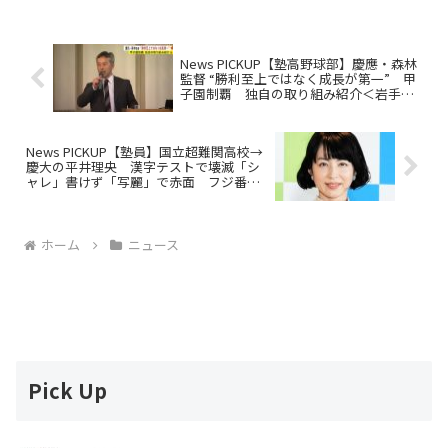
化を受け、教育への影響を懸念する教員
も...
News PICKUP【塾高野球部】慶應・森林
監督 “勝利至上ではなく成長が第一” 甲
子園制覇 独自の取り組み紹介＜岩手・
盛岡市＞
News PICKUP【塾員】国立超難関高校→
慶大の平井理央 漢字テストで壊滅「シ
ャレ」書けず「写麗」で赤面 フジ番組
も「フジの人見てないといい」
ホーム
ニュース
Pick Up